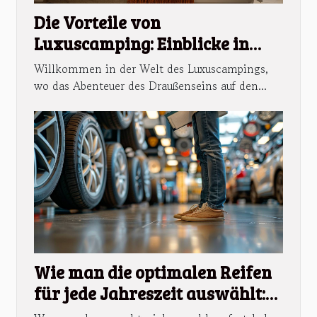
Die Vorteile von
Luxuscamping: Einblicke in
hochwertige Mobilheime und
Willkommen in der Welt des Luxuscampings,
erstklassige Einrichtungen
wo das Abenteuer des Draußenseins auf den...
Wie man die optimalen Reifen
für jede Jahreszeit auswählt:
Ein umfassender Leitfaden