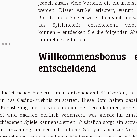
jedoch Zusatz viele Vorteile, die oft unters
werden. Dieser Artikel erläutert, warum 
Boni für neue Spieler wesentlich sind und w
das Spielerlebnis entscheidend verbe
können – entdecken Sie die folgenden Abs
um mehr zu erfahren!
sboni
Willkommensbonus – 
entscheidend
etet neuen Spielern einen entscheidend Startvorteil, da 
 in das Casino-Erlebnis zu starten. Diese Boni helfen dabei
 Bonusbetrag und Freispielen experimentieren können, ohne s
it wird dadurch deutlich verlängert, was gerade für Einst
chiedenen Spiele kennenzulernen. Zusätzlich sorgt ein attrak
en Einzahlung ein deutlich höheres Startguthaben zur Verf
Ausprobieren unterschiedlicher Strategien und trägt zu effek