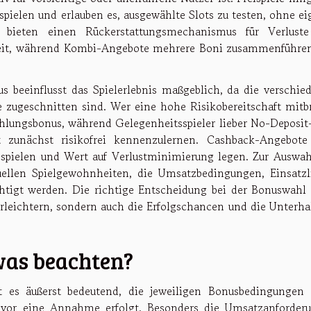
pielen und erlauben es, ausgewählte Slots zu testen, ohne ei
bieten einen Rückerstattungsmechanismus für Verlust
rheit, während Kombi-Angebote mehrere Boni zusammenführe
beeinflusst das Spielerlebnis maßgeblich, da die verschie
e zugeschnitten sind. Wer eine hohe Risikobereitschaft mitbr
zahlungsbonus, während Gelegenheitsspieler lieber No-Deposit
 zunächst risikofrei kennenzulernen. Cashback-Angebote
ig spielen und Wert auf Verlustminimierung legen. Zur Auswah
uellen Spielgewohnheiten, die Umsatzbedingungen, Einsatzl
ichtigt werden. Die richtige Entscheidung bei der Bonuswahl
erleichtern, sondern auch die Erfolgschancen und die Unterha
as beachten?
 es äußerst bedeutend, die jeweiligen Bonusbedingungen 
vor eine Annahme erfolgt. Besonders die Umsatzanforder