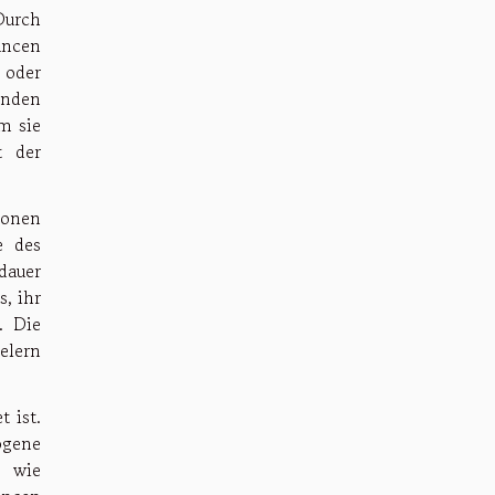
Durch
ancen
 oder
enden
m sie
t der
ionen
e des
dauer
, ihr
. Die
elern
 ist.
ogene
e wie