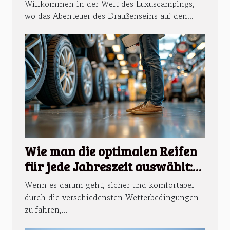
hochwertige Mobilheime und
Willkommen in der Welt des Luxuscampings,
erstklassige Einrichtungen
wo das Abenteuer des Draußenseins auf den...
Wie man die optimalen Reifen
für jede Jahreszeit auswählt:
Ein umfassender Leitfaden
Wenn es darum geht, sicher und komfortabel
durch die verschiedensten Wetterbedingungen
zu fahren,...