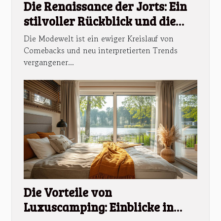
Die Renaissance der Jorts: Ein
stilvoller Rückblick und die
besten Tipps für moderne
Die Modewelt ist ein ewiger Kreislauf von
Outfits
Comebacks und neu interpretierten Trends
vergangener...
Die Vorteile von
Luxuscamping: Einblicke in